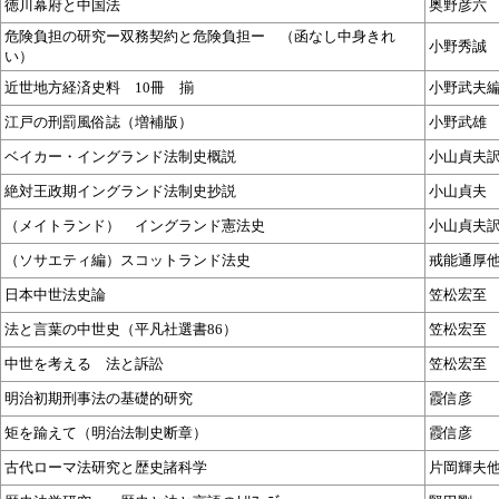
徳川幕府と中国法
奥野彦六
危険負担の研究ー双務契約と危険負担ー （函なし中身きれ
小野秀誠
い）
近世地方経済史料 10冊 揃
小野武夫
江戸の刑罰風俗誌（増補版）
小野武雄
ベイカー・イングランド法制史概説
小山貞夫
絶対王政期イングランド法制史抄説
小山貞夫
（メイトランド） イングランド憲法史
小山貞夫
（ソサエティ編）スコットランド法史
戒能通厚
日本中世法史論
笠松宏至
法と言葉の中世史（平凡社選書86）
笠松宏至
中世を考える 法と訴訟
笠松宏至
明治初期刑事法の基礎的研究
霞信彦
矩を踰えて（明治法制史断章）
霞信彦
古代ローマ法研究と歴史諸科学
片岡輝夫