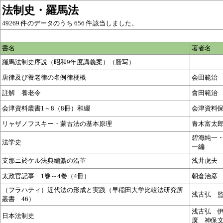
法制史・羅馬法
49269 件のデータのうち 656 件該当しました。
書名
著者名
羅馬法制史序説（昭和9年度講義案）（謄写）
唐律及び養老律の名例律梗概
会田範治
註解 養老令
會田範治
会津資料叢書1～8（8冊）和綴
会津資料
リャザノフスキー・蒙古法の基本原理
青木富太
碧海純一
法学史
一編
支那ニ於ケル法典編纂の沿革
浅井虎夫
太政官記事 1巻～4巻（4冊）
朝倉治彦
（フラハティ）近代法の形成と実践（早稲田大学比較法研究所
浅古弘 
叢書 46）
浅古弘 
日本法制史
廣 神保