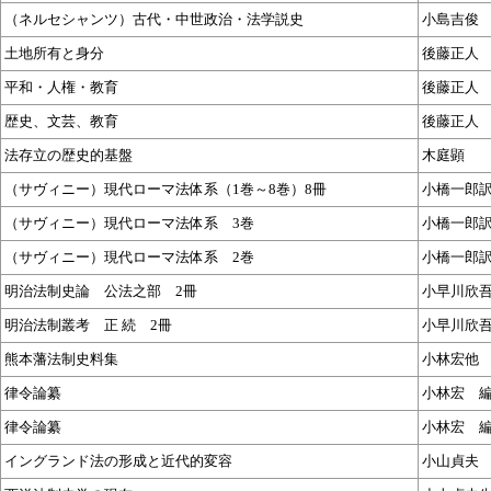
（ネルセシャンツ）古代・中世政治・法学説史
小島吉俊
土地所有と身分
後藤正人
平和・人権・教育
後藤正人
歴史、文芸、教育
後藤正人
法存立の歴史的基盤
木庭顕
（サヴィニー）現代ローマ法体系（1巻～8巻）8冊
小橋一郎
（サヴィニー）現代ローマ法体系 3巻
小橋一郎
（サヴィニー）現代ローマ法体系 2巻
小橋一郎
明治法制史論 公法之部 2冊
小早川欣
明治法制叢考 正 続 2冊
小早川欣
熊本藩法制史料集
小林宏他
律令論纂
小林宏 
律令論纂
小林宏 
イングランド法の形成と近代的変容
小山貞夫