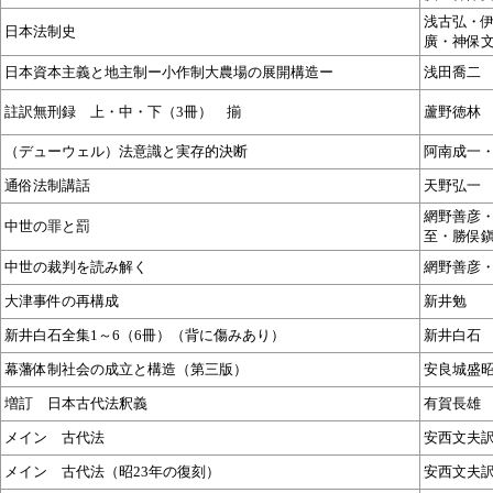
浅古弘・
日本法制史
廣・神保
日本資本主義と地主制ー小作制大農場の展開構造ー
浅田喬二
註訳無刑録 上・中・下（3冊） 揃
蘆野徳林
（デューウェル）法意識と実存的決断
阿南成一
通俗法制講話
天野弘一
網野善彦
中世の罪と罰
至・勝俣
中世の裁判を読み解く
網野善彦
大津事件の再構成
新井勉
新井白石全集1～6（6冊）（背に傷みあり）
新井白石
幕藩体制社会の成立と構造（第三版）
安良城盛
増訂 日本古代法釈義
有賀長雄
メイン 古代法
安西文夫
メイン 古代法（昭23年の復刻）
安西文夫