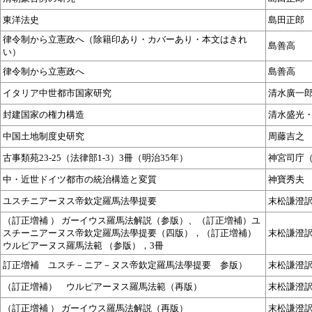
東洋法史
島田正郎
律令制から立憲政へ（除籍印あり・カバーあり・本文はきれ
島善高
い）
律令制から立憲政へ
島善高
イタリア中世都市国家研究
清水廣一
封建国家の権力構造
清水盛光
中国土地制度史研究
周藤吉之
古事類苑23-25（法律部1-3）3冊（明治35年）
神宮司庁
中・近世ドイツ都市の統治構造と変質
神寶秀夫
ユスチニアーヌス帝欽定羅馬法學提要
末松謙澄
（訂正増補 ） ガーイウス羅馬法解説（参版）、（訂正増補）ユ
スチーニアーヌス帝欽定羅馬法學提要（四版），（訂正増補）
末松謙澄
ウルピアーヌス羅馬法範 （参版），3冊
訂正増補 ユスチ－ニア－ヌス帝欽定羅馬法學提要 参版）
末松謙澄
（訂正増補） ウルピアーヌス羅馬法範（再版）
末松謙澄
（訂正増補 ） ガーイウス羅馬法解説（再版）
末松謙澄