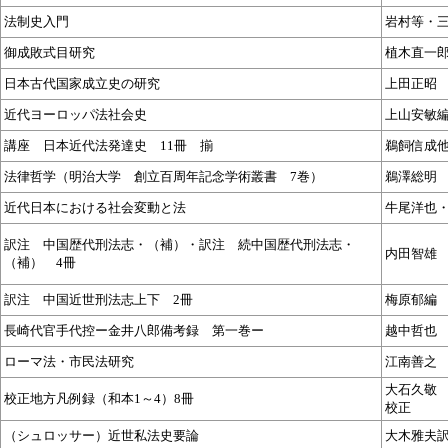
法制史入門
岩村等・
御成敗式目研究
植木直一
日本古代国家成立史の研究
上田正昭
近代ヨーロッパ法社会史
上山安敏
講座 日本近代法発達史 11冊 揃
鵜飼信成
法律哲学（明治大学 創立百周年記念学術叢書 7巻）
鵜澤総
近代日本における社会変動と法
牛尾洋也
訳注 中国歴代刑法志・（補）・訳注 続中国歴代刑法志・
内田智雄
（補） 4冊
訳注 中国近世刑法志上下 2冊
梅原郁編
長崎代官手代控ー金井八郎備考録 第一巻ー
越中哲也
ローマ法・市民法研究
江南善之
大石久敬
校正地方凡例録（和本1～4）8冊
校正
（シュロッサー）近世私法史要論
大木雅夫