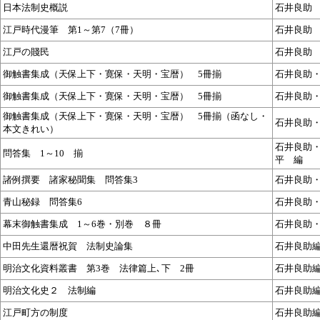
日本法制史概説
石井良助
江戸時代漫筆 第1～第7（7冊）
石井良助
江戸の賤民
石井良助
御触書集成（天保上下・寛保・天明・宝暦） 5冊揃
石井良助
御触書集成（天保上下・寛保・天明・宝暦） 5冊揃
石井良助
御触書集成（天保上下・寛保・天明・宝暦） 5冊揃（函なし・
石井良助
本文きれい）
石井良助
問答集 1～10 揃
平 編
諸例撰要 諸家秘聞集 問答集3
石井良助
青山秘録 問答集6
石井良助
幕末御触書集成 1～6巻・別巻 ８冊
石井良助
中田先生還暦祝賀 法制史論集
石井良助
明治文化資料叢書 第3巻 法律篇上､下 2冊
石井良助
明治文化史２ 法制編
石井良助
江戸町方の制度
石井良助