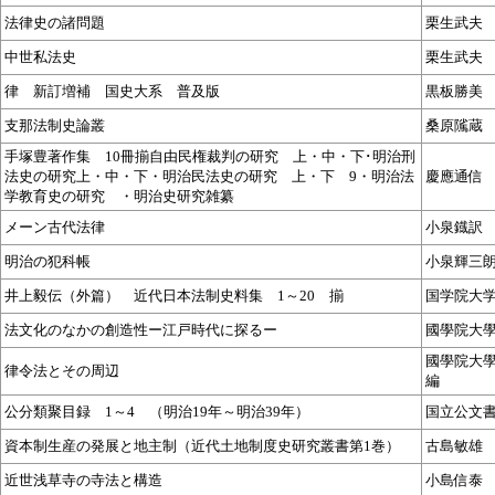
法律史の諸問題
栗生武夫
中世私法史
栗生武夫
律 新訂増補 国史大系 普及版
黒板勝美
支那法制史論叢
桑原隲蔵
手塚豊著作集 10冊揃 自由民権裁判の研究 上・中・下･明治刑
法史の研究上・中・下・明治民法史の研究 上・下 9・明治法
慶應通信
学教育史の研究 ・明治史研究雑纂
メーン古代法律
小泉鐡訳
明治の犯科帳
小泉輝三
井上毅伝（外篇） 近代日本法制史料集 1～20 揃
国学院大
法文化のなかの創造性ー江戸時代に探るー
國學院大
國學院大
律令法とその周辺
編
公分類聚目録 1～4 （明治19年～明治39年）
国立公文
資本制生産の発展と地主制（近代土地制度史研究叢書第1巻）
古島敏雄
近世浅草寺の寺法と構造
小島信泰