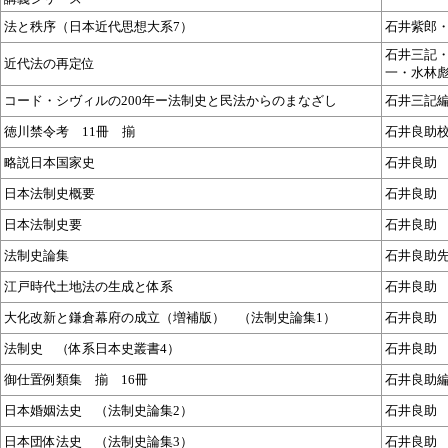
法と秩序（日本近代思想大系7）
石井紫郎
石井三記
近代法の再定位
一・水林
コード・シヴィルの200年ー法制史と民法からのまなざし
石井三記
徳川禁令考 11冊 揃
石井良助
略説日本国家史
石井良助
日本法制史概要
石井良助
日本法制史要
石井良助
法制史論集
石井良助
江戸時代土地法の生成と体系
石井良助
大化改新と鎌倉幕府の成立（増補版） （法制史論集1）
石井良助
法制史 （体系日本史叢書4）
石井良助
御仕置例類集 揃 16冊
石井良助
日本婚姻法史 （法制史論集2）
石井良助
日本団体法史 （法制史論集3）
石井良助