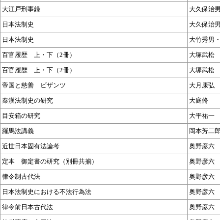
大江戸刑事録
大久保治
日本法制史
大久保治
日本法制史
大竹秀男
百官履歴 上・下（2冊）
大塚武松
百官履歴 上・下（2冊）
大塚武松
帝国と慈善 ビザンツ
大月康弘
秦漢法制史の研究
大庭脩
目安箱の研究
大平祐一
羅馬法講義
岡本芳二
近世日本固有法論考
奥野彦六
定本 御定書の研究（別冊共揃）
奥野彦六
律令制古代法
奥野彦六
日本法制史における不法行為法
奥野彦六
律令前日本古代法
奥野彦六