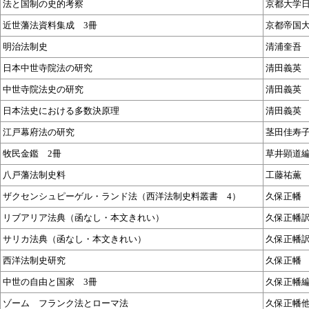
法と国制の史的考察
京都大学
近世藩法資料集成 3冊
京都帝国
明治法制史
清浦奎吾
日本中世寺院法の研究
清田義英
中世寺院法史の研究
清田義英
日本法史における多数決原理
清田義英
江戸幕府法の研究
茎田佳寿
牧民金鑑 2冊
草井顕道
八戸藩法制史料
工藤祐薫
ザクセンシュピーゲル・ランド法（西洋法制史料叢書 4）
久保正幡
リブアリア法典（函なし・本文きれい）
久保正幡
サリカ法典（函なし・本文きれい）
久保正幡
西洋法制史研究
久保正幡
中世の自由と国家 3冊
久保正幡
ゾーム フランク法とローマ法
久保正幡