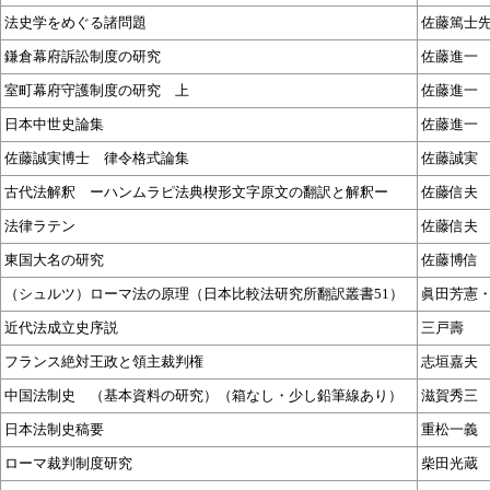
法史学をめぐる諸問題
佐藤篤士
鎌倉幕府訴訟制度の研究
佐藤進一
室町幕府守護制度の研究 上
佐藤進一
日本中世史論集
佐藤進一
佐藤誠実博士 律令格式論集
佐藤誠実
古代法解釈 ーハンムラピ法典楔形文字原文の翻訳と解釈ー
佐藤信夫
法律ラテン
佐藤信夫
東国大名の研究
佐藤博信
（シュルツ）ローマ法の原理（日本比較法研究所翻訳叢書51）
眞田芳憲
近代法成立史序説
三戸壽
フランス絶対王政と領主裁判権
志垣嘉夫
中国法制史 （基本資料の研究）（箱なし・少し鉛筆線あり）
滋賀秀三
日本法制史稿要
重松一義
ローマ裁判制度研究
柴田光蔵