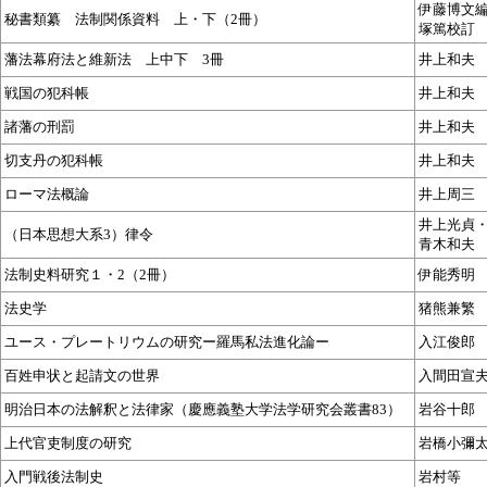
伊藤博文
秘書類纂 法制関係資料 上・下（2冊）
塚篤校訂
藩法幕府法と維新法 上中下 3冊
井上和夫
戦国の犯科帳
井上和夫
諸藩の刑罰
井上和夫
切支丹の犯科帳
井上和夫
ローマ法概論
井上周三
井上光貞
（日本思想大系3）律令
青木和夫
法制史料研究１・2（2冊）
伊能秀明
法史学
猪熊兼繁
ユース・プレートリウムの研究ー羅馬私法進化論ー
入江俊郎
百姓申状と起請文の世界
入間田宣
明治日本の法解釈と法律家（慶應義塾大学法学研究会叢書83）
岩谷十郎
上代官吏制度の研究
岩橋小彌
入門戦後法制史
岩村等