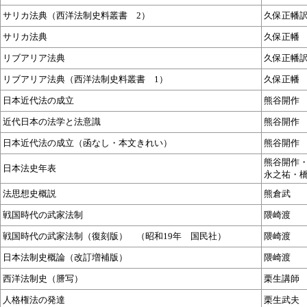
サリカ法典（西洋法制史料叢書 2）
久保正幡
サリカ法典
久保正幡
リブアリア法典
久保正幡
リブアリア法典（西洋法制史料叢書 1）
久保正幡
日本近代法の成立
熊谷開作
近代日本の法学と法意識
熊谷開作
日本近代法の成立（函なし・本文きれい）
熊谷開作
熊谷開作
日本法史年表
永之祐・
法思想史概説
熊倉武
戦国時代の武家法制
隈崎渡
戦国時代の武家法制（復刻版） （昭和19年 国民社）
隈崎渡
日本法制史概論（改訂増補版）
隈崎渡
西洋法制史（謄写）
栗生講師
人格権法の発達
栗生武夫