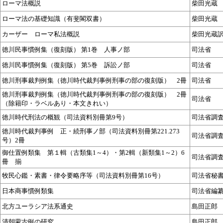
ローマ法概説
柴田光蔵
ローマ法の基礎知識（有斐閣双書）
柴田光蔵
カーザー ローマ私法概説
柴田光蔵
徳川民事慣例集（復刻版） 第1巻 人事ノ部
司法省
徳川民事慣例集（復刻版） 第5巻 訴訟ノ部
司法省
徳川刑事裁判例集（徳川時代裁判事例刑事の部の復刻版） 2冊
司法省
徳川刑事裁判例集（徳川時代裁判事例刑事の部の復刻版） 2冊
司法省
（除籍印・ラベルあり・本文きれい）
徳川時代刑法の概観（司法資料別冊第9号）
司法省調
徳川時代裁判事例 正・続刑事ノ部（司法資料別冊第221.273
司法省調
号）2冊
御仕置例類集 第１輯（古類集1～4）・第2輯（新類集1～2）6
司法省調
冊 揃
牧民心鑑・素書・律令要略序等（司法資料別冊第16号）
司法省秘
日本商事慣例類集
司法省編
北方ユーラシア法系通史
島田正郎
清朝蒙古例の研究
島田正郎