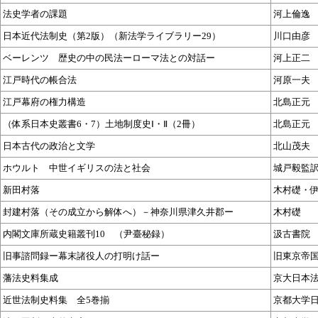
法史学者の課題
河上倫逸
日本近代法制史（第2版）（新法学ライブラリー29）
川口由彦
ベーレンツ 歴史の中の民法ーローマ法との対話ー
河上正二
江戸時代の帳合法
河原一夫
江戸幕府の権力構造
北島正元
（体系日本史叢書6・7）土地制度史Ⅰ・Ⅱ（2冊）
北島正元
日本古代の政治と文学
北山茂夫
ホウルト 中世イギリスの法と社会
城戸毅監
新田村落
木村礎・
封建村落（その成立から解体へ）－神奈川県津久井郡ー
木村礎
内閣文庫所蔵史籍叢刊10 （尹臺秘録）
汲古書院
旧事諮問録ー幕末諸役人の打明け話ー
旧東京帝
藩法史料集成
京大日本
近世法制史料集 全5巻揃
京都大学