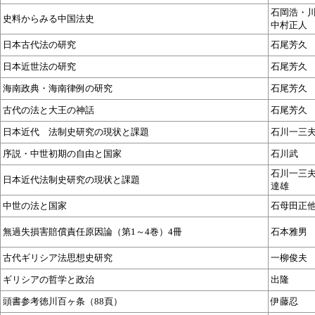
石岡浩・
史料からみる中国法史
中村正人
日本古代法の研究
石尾芳久
日本近世法の研究
石尾芳久
海南政典・海南律例の研究
石尾芳久
古代の法と大王の神話
石尾芳久
日本近代 法制史研究の現状と課題
石川一三
序説・中世初期の自由と国家
石川武
石川一三
日本近代法制史研究の現状と課題
達雄
中世の法と国家
石母田正
無過失損害賠償責任原因論（第1～4巻）4冊
石本雅男
古代ギリシア法思想史研究
一柳俊夫
ギリシアの哲学と政治
出隆
頭書参考徳川百ヶ条（88頁）
伊藤忍