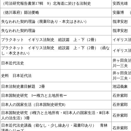
（司法研究報告書第17輯 9）北海道に於ける法制史
安西光雄
（徳川幕府）縣治要略
安藤博 
失なわれた契約理論（廃棄印あり・本文はきれい）
筏津安恕
失なわれた契約理論
筏津安恕
プラクネット イギリス法制史 総説篇 上・下（2冊）
イギリス
プラクネット イギリス法制史 総説篇 上・下（2冊）（函な
イギリス
し・本文きれい）
井ヶ田良
日本近代法史
川一三夫
井ヶ田良
史料 日本近代法
川一三夫
日本法制史書目解題 2冊
池辺義象
日本国制史研究 Ⅰー権力と土地所有ー
石井紫郎
日本人の国家生活（日本国制史研究Ⅱ）
石井紫郎
日本国制史研究（Ⅰ権力と土地所有・Ⅱ日本人の国家生活・Ⅲ日本
石井紫郎
人の法生活）3冊
日本近代法史講義（箱なし・少し線あり・蔵書印あり） 青林
石井紫郎
講義シリーズ