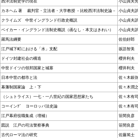
西洋法制史学の現在
小山貞夫
カネヘム 著 裁判官・立法者・大学教授 －比較西洋法制史論－
小山貞夫
クライムズ 中世イングランド行政史概説
小山貞夫
ベイカー・イングランド法制史概説（函なし・本文はきれい）
小山貞夫
羅馬法綱要
佐伯好郎
江戸城下町における「水」支配
坂誥智美
ドイツ封建社会の構造
櫻井利夫
中世ドイツの領邦国家と城塞
櫻井利夫
日本中世の都市と法
佐々木銀
幕藩制国家論 上・下
佐々木潤
（シュトライス）一七・一八世紀の国家思想家たち
佐々木有
コーインｸﾞ ヨーロッパ法史論
佐々木有
江戸幕府役職集成（増補）
笹間良彦
図説 江戸の司法警察事典
笹間良彦
古代ローマ法の研究
佐藤篤士