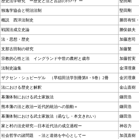
歴史法学研究 ー歴史と法と言語のﾄﾘｱｰﾃﾞー
堅田剛
独逸学協会と明治法制
堅田剛
概説 西洋法制史
勝田有恒
戦国法成立史論
勝俣鎮夫
法・思想・歴史
加藤恵司
支那古田制の研究
加藤繁
宗教的心性と法 イングランド中世の農村と歳市
加藤哲実
法制史論集
金澤理康
ザクセン・シュピーゲル （早稲田法学別冊第8・9巻）2冊
金沢理康
法における歴史と解釈
金山直樹
幕藩体制における武士家族法
鎌田浩
熊本藩の法と政治ー近代的統治への胎動＝
鎌田浩
幕藩体制における武士家族法（函なし・本文きれい）
鎌田浩
家と村の法史研究―日本近代法の成立過程ー
神谷力
社会哲学の諸問題 －法と道徳を中心としてー
加茂直樹