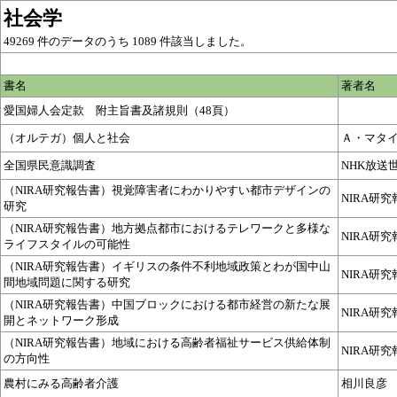
社会学
49269 件のデータのうち 1089 件該当しました。
書名
著者名
愛国婦人会定款 附主旨書及諸規則（48頁）
（オルテガ）個人と社会
Ａ・マタ
全国県民意識調査
NHK放送
（NIRA研究報告書）視覚障害者にわかりやすい都市デザインの
NIRA研
研究
（NIRA研究報告書）地方拠点都市におけるテレワークと多様な
NIRA研
ライフスタイルの可能性
（NIRA研究報告書）イギリスの条件不利地域政策とわが国中山
NIRA研
間地域問題に関する研究
（NIRA研究報告書）中国ブロックにおける都市経営の新たな展
NIRA研
開とネットワーク形成
（NIRA研究報告書）地域における高齢者福祉サービス供給体制
NIRA研
の方向性
農村にみる高齢者介護
相川良彦