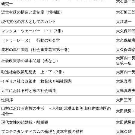
大石嘉一
研究ー
近世村落の構造と家制度（増補版）
大石慎三
現代文化の哲人としてのカント
大江清一
マックス・ウェーバー Ⅰ・Ⅱ（2冊）
大久保和
（トゥーレーヌ） 行動の社会学
大久保敏
農村の厚生問題（社会事業叢書第十巻）
大久保満
大河内一
社会政策学の基本問題（函なし）
集第一集
独逸社会政策思想史 上・下（2冊）
大河内一男
イギリス社会政策史 救貧法と福祉国家
大沢真理
近世における村と家の社会構造
大島真理
性崇拝
太田三郎
山村における家族の生活 －京都府北桑田郡美山町豊郷地区の
太田武男
場合ー
現代女性の結婚観・離婚観
太田武男
プロテスタンティズムの倫理と資本主義の精神
大塚久雄