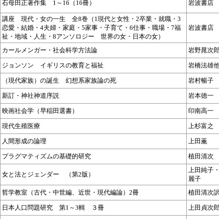
石母田正著作集 1～16（16冊）
岩波書店
講座 現代・女の一生 全8巻（1現代と女性・2卒業・就職・3
恋愛・結婚・4夫婦・家庭・5家事・子育て・6仕事・職場・7福
岩波書店
祉・地域・人生・8アンソロジー 世界の女・日本の女）
カールメンガー・社会科学方法論
岩野晁次
ジョンソン イギリスの教育と福祉
岩橋法雄
（現代家族）の誕生 幻想系家族論の死
岩村暢子
新訂・神社神道序説
岩本徳一
映画社会学（早稲田選書）
印南高一
現代生殖医療
上杉富之
人間形成の論理
上田薫
プラグマティズムの基礎的研究
植田清次
上田純子
女と法とジェンダー （第2版）
麗子
哲学教室（古代・中世編、近世・現代編論）2冊
植田清次
日本人口問題研究 第1～3輯 ３冊
上田貞次