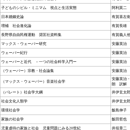
子どものシビル・ミニマム 視点と生活実態
阿利莫二
日本婚姻史論
有賀喜左
増補 社会進化論
有賀長雄
長野県自由民権運動 奨匡社資料集
有賀義人
マックス・ウェーバー研究
安藤英治
ウェーバー紀行
安藤英治
ウェーバーと近代 －一つの社会科学入門ー
安藤英治
（ウェーバー）宗教・社会論集
安藤英治
安藤英治
（マックス・ウェーバー）音楽社会学
朗 訳解
（パレート）社会学大綱
井伊玄太
社会文化人類学
井伊玄太
環境社会学
飯島伸子
家族の社会学
飯田哲也
児童虐待の家族と社会 児童問題にみる20世紀
井垣章二