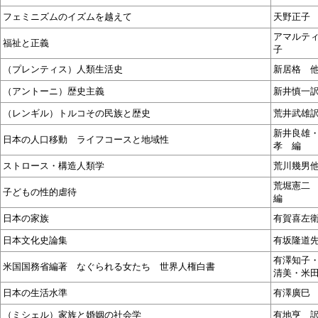
フェミニズムのイズムを越えて
天野正子
アマルテ
福祉と正義
子
（プレンティス）人類生活史
新居格 
（アントーニ）歴史主義
新井慎一
（レンギル）トルコその民族と歴史
荒井武雄
新井良雄
日本の人口移動 ライフコースと地域性
孝 編
ストロース・構造人類学
荒川幾男
荒堀憲二
子どもの性的虐待
編
日本の家族
有賀喜左
日本文化史論集
有坂隆道
有澤知子
米国国務省編著 なぐられる女たち 世界人権白書
清美・米
日本の生活水準
有澤廣巳
（ミシェル）家族と婚姻の社会学
有地亨 