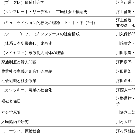
（ブーグレ）価値社会学
河合正道
（マンフレート・リーデル） 市民社会の概念史
河上倫逸
河上倫逸
コミュニケイション的行為の理論 上・中・下（3冊）
井俊彦 
（シロコゴロフ）北方ツングースの社会構成
川久保悌
（体系日本史叢書18）宗教史
川崎庸之
（メイヤス－）家族制共同体の理論
川田順造
家族制度と婦人問題
河田嗣郎
農業社会主義と組合社会主義
河田嗣郎
社会組織と社会政策
河田嗣郎
（カウツキー）農業の社会化
河西太一
河野通祐
福祉と住居
子
社会学原論
川邊喜三
人民協約の研究
川村大膳
（ローウィ）原始社会
河村只雄