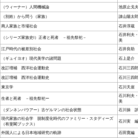
（ウィーナー）人間機械論
池原止戈
（別姓）から問う（家族）
諌山陽太
商人家族と市場社会
石井淳蔵
石井利夫
（シリーズ家族史Ⅰ）正者と死者 －祖先祭祀－
美
江戸時代の被差別社会
石井良助
（ギュイヨオ）現代美学の諸問題
石上是介
改訂増補 西洋社会運動史
石川三四
改訂増補 西洋社会運動史
石川三四
東京学
石川天崖
石川利夫
生者と死者 －祖先祭祀ー
美
（ダンネンバウアー）古ゲルマンの社会状態
石川操 
現代家族の社会学 脱制度化時代のファミリー・スタディーズ
石川実 
（有斐閣ブックス）
外国人による日本地域研究の軌跡
石田寛編