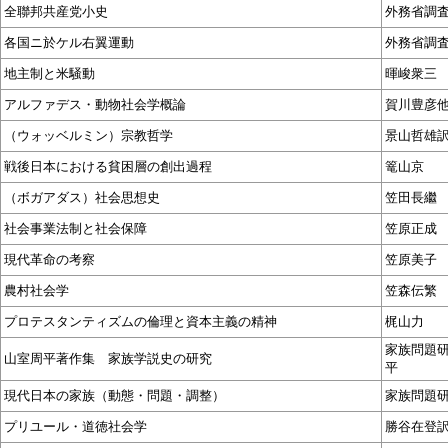
全聯邦共産党小史
外務省調
各国ニ於ケル右翼運動
外務省調
地主制と米騒動
暉峻衆三
アルファデス・動物社会学概論
賀川豊彦
（ウォッベルミン）宗教哲学
景山哲雄
戦後日本における貧困層の創出過程
篭山京
（ボガアダス）社会思想史
笠田長繼
社会事業法制と社会保障
笠原正成
現代革命の考察
笠原美子
農村社会学
笠森伝繁
プロテスタンティズムの倫理と資本主義の精神
梶山力
家族問題
山室周平著作集 家族学説史の研究
平
現代日本の家族（動態・問題・調整）
家族問題
プリユール・道徳社会学
勝谷在登