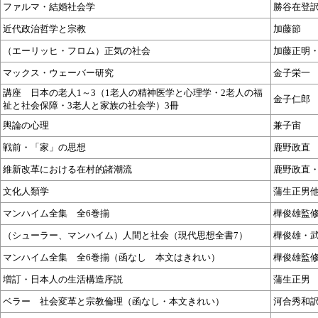
ファルマ・結婚社会学
勝谷在登
近代政治哲学と宗教
加藤節
（エーリッヒ・フロム）正気の社会
加藤正明
マックス・ウェーバー研究
金子栄一
講座 日本の老人1～3（1老人の精神医学と心理学・2老人の福
金子仁郎
祉と社会保障・3老人と家族の社会学）3冊
輿論の心理
兼子宙
戦前・「家」の思想
鹿野政直
維新改革における在村的諸潮流
鹿野政直
文化人類学
蒲生正男
マンハイム全集 全6巻揃
樺俊雄監
（シューラー、マンハイム）人間と社会（現代思想全書7）
樺俊雄・
マンハイム全集 全6巻揃（函なし 本文はきれい）
樺俊雄監
増訂・日本人の生活構造序説
蒲生正男
ベラー 社会変革と宗教倫理（函なし・本文きれい）
河合秀和