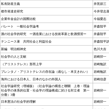
私有財産主義
井箆節三
都市発達史研究
今井登志
企業年金会計の国際比較
今福愛志
パレート 一般社会学論考
井森陸平
酒の社会学的研究 ー酒造業における技術革新と飲酒慣習ー
井森陸平
テンニース著 共同社会と利益社会
井森陸平
新編 明治精神史
色川大吉
社会学の人と文献
岩崎卯一
（アリストテレス）形而上学
岩崎勉訳
ブレンタノ・アリストテレスの存在論（函なし・本文きれい）
岩崎勉訳
海外における日本人、日本のなかの外国人
岩崎信彦
社会学論研究（増補版）（社会学論の構造と聯關 上巻・理論
社会学の体系的位置・社会学の理論構成に於ける対立者 第一
岩崎卯一
分冊）3冊
日本憲法の社会学的理解
岩崎卯一