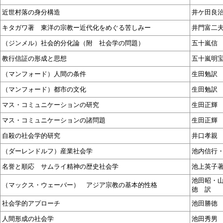
近世村落の身分構造
井ケ田良
キタガワ著 東洋の宗教ー近代化をめぐる苦しみー
井門富二
（ジンメル）社会的分化論（附 社会学の問題）
五十嵐信
教行信証の形成と思想
五十嵐明
（マンフォード）人間の条件
生田勉訳
（マンフォード）都市の文化
生田勉訳
マス・コミュニケーションの研究
生田正輝
マス・コミュニケーションの諸問題
生田正輝
自殺の社会学的研究
井口孝親
（ダーレンドルフ）産業社会学
池内信行
名誉と順応 サムライ精神の歴史社会学
池上英子
池田昭・
（マックス・ウェーバー） アジア宗教の基本的性格
徳 訳
社会学的アプローチ
池田勝徳
人間形成の社会学
池田秀男