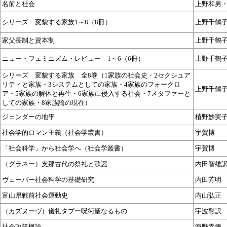
名前と社会
上野和男
シリーズ 変貌する家族1～8（8冊）
上野千鶴
家父長制と資本制
上野千鶴
ニュー・フェミニズム・レビュー 1～6（6冊）
上野千鶴
シリーズ 変貌する家族 全8巻（1家族の社会史・2セクシュア
リティと家族・3システムとしての家族・4家族のフォークロ
上野千鶴
ア・5家族の解体と再生・6家族に侵入する社会・7メタファーと
しての家族・8家族論の現在）
ジェンダーの地平
植野妙実
社会学的ロマン主義（社会学叢書）
宇賀博
「社会科学」から社会学へ（社会学叢書）
宇賀博
（グラネー）支那古代の祭礼と歌謡
内田智雄
ヴェーバー社会科学の基礎研究
内田芳明
富山県戦前社会運動史
内山弘正
（カズヌーヴ）儀礼タブー呪術聖なるもの
宇波彰訳
社会政策概論
海野幸徳