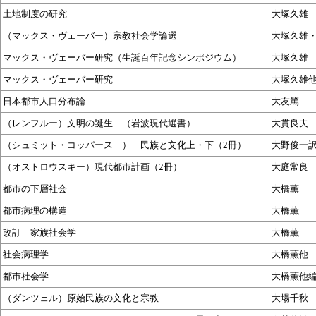
土地制度の研究
大塚久雄
（マックス・ヴェーバー）宗教社会学論選
大塚久雄
マックス・ヴェーバー研究（生誕百年記念シンポジウム）
大塚久雄
マックス・ヴェーバー研究
大塚久雄
日本都市人口分布論
大友篤
（レンフルー）文明の誕生 （岩波現代選書）
大貫良夫
（シュミット・コッパース ） 民族と文化上・下（2冊）
大野俊一
（オストロウスキー）現代都市計画（2冊）
大庭常良
都市の下層社会
大橋薫
都市病理の構造
大橋薫
改訂 家族社会学
大橋薫
社会病理学
大橋薫他
都市社会学
大橋薫他
（ダンツェル）原始民族の文化と宗教
大場千秋