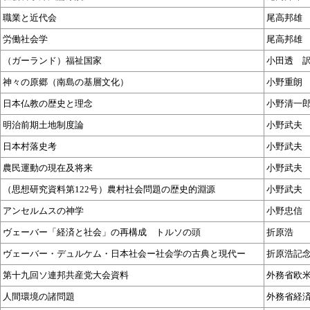
職業と近代会
尾高邦雄
労働社会学
尾高邦雄
（ガーランド）福祉国家
小田透 
神々の原郷（南島の基層文化）
小野重朗
日本仏教の歴史と理念
小野清一
明治前期土地制度論
小野武夫
日本村落史考
小野武夫
農民運動の現在及将来
小野武夫
（思想研究資料第122号）農村社会問題の歴史的淵源
小野武夫
アンセルムスの神学
小野忠信
ヴェーバー「経済と社会」の再構成 トルソの頭
折原浩
ヴェーバー・デュルケム・日本社会ー社会学の古典と現代ー
折原浩記
第十九回ソ連邦共産党大会資料
外務省欧
人間環境の諸問題
外務省経