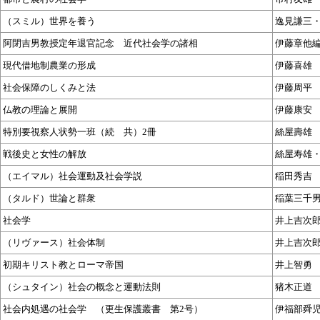
（スミル）世界を養う
逸見謙三
阿閉吉男教授定年退官記念 近代社会学の諸相
伊藤章他
現代借地制農業の形成
伊藤喜雄
社会保障のしくみと法
伊藤周平
仏教の理論と展開
伊藤康安
特別要視察人状勢一班（続 共）2冊
絲屋壽雄
戦後史と女性の解放
絲屋寿雄
（エイマル）社会運動及社会学説
稲田秀吉
（タルド）世論と群衆
稲葉三千
社会学
井上吉次
（リヴァース）社会体制
井上吉次
初期キリスト教とローマ帝国
井上智勇
（シュタイン）社会の概念と運動法則
猪木正道
社会内処遇の社会学 （更生保護叢書 第2号）
伊福部舜