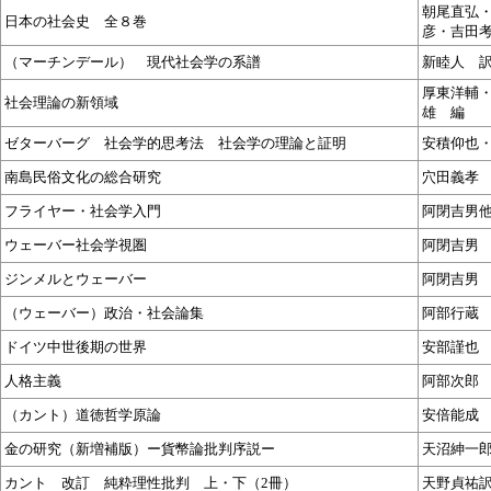
朝尾直弘
日本の社会史 全８巻
彦・吉田
（マーチンデール） 現代社会学の系譜
新睦人 
厚東洋輔
社会理論の新領域
雄 編
ゼターバーグ 社会学的思考法 社会学の理論と証明
安積仰也
南島民俗文化の総合研究
穴田義孝
フライヤー・社会学入門
阿閉吉男
ウェーバー社会学視圏
阿閉吉男
ジンメルとウェーバー
阿閉吉男
（ウェーバー）政治・社会論集
阿部行蔵
ドイツ中世後期の世界
安部謹也
人格主義
阿部次郎
（カント）道徳哲学原論
安倍能
金の研究（新増補版）ー貨幣論批判序説ー
天沼紳一
カント 改訂 純粋理性批判 上・下（2冊）
天野貞祐