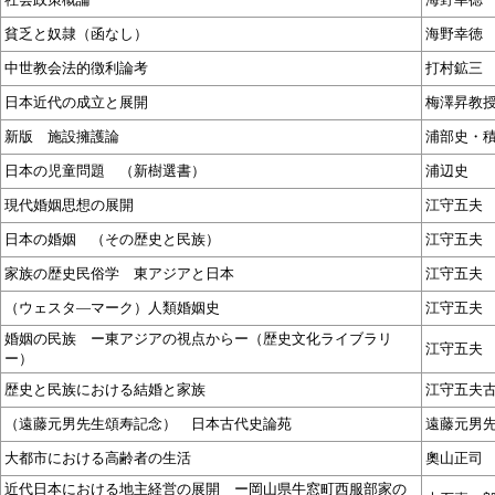
貧乏と奴隷（函なし）
海野幸徳
中世教会法的徴利論考
打村鉱三
日本近代の成立と展開
梅澤昇教
新版 施設擁護論
浦部史・
日本の児童問題 （新樹選書）
浦辺史
現代婚姻思想の展開
江守五夫
日本の婚姻 （その歴史と民族）
江守五夫
家族の歴史民俗学 東アジアと日本
江守五夫
（ウェスタ―マーク）人類婚姻史
江守五夫
婚姻の民族 ー東アジアの視点からー（歴史文化ライブラリ
江守五夫
ー）
歴史と民族における結婚と家族
江守五夫
（遠藤元男先生頌寿記念） 日本古代史論苑
遠藤元男
大都市における高齢者の生活
奧山正司
近代日本における地主経営の展開 ー岡山県牛窓町西服部家の