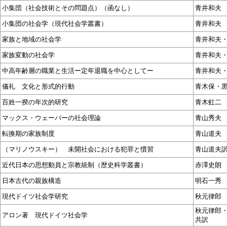
小集団（社会技術とその問題点）（函なし）
青井和夫
小集団の社会学（現代社会学叢書）
青井和夫
家族と地域の社会学
青井和夫
家族変動の社会学
青井和夫
中高年齢層の職業と生活ー定年退職を中心としてー
青井和夫
儀礼 文化と形式的行動
青木保・
百姓一揆の年次的研究
青木虹二
マックス・ウェーバーの社会理論
青山秀夫
転換期の家族制度
青山道夫
（マリノウスキー） 未開社会における犯罪と慣習
青山道夫
近代日本の思想動員と宗教統制（歴史科学叢書）
赤澤史朗
日本古代の親族構造
明石一秀
現代ドイツ社会学研究
秋元律郎
秋元律郎
アロン著 現代ドイツ社会学
共訳