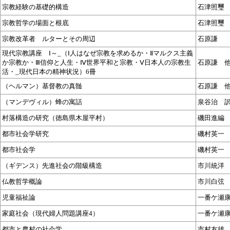
宗教経験の基礎的構造
石津照璽
宗教哲学の場面と根底
石津照璽
宗教改革者 ルターとその周辺
石原謙
現代宗教講座 Ⅰ～_（Ⅰ人はなぜ宗教を求めるか・Ⅱマルクス主義
か宗教か・Ⅲ信仰と人生・Ⅳ世界平和と宗教・Ⅴ日本人の宗教生
石原謙 
活・_現代日本の精神状況）6冊
（ヘルマン）基督教の真髄
石原謙 
（マンデヴィル）蜂の寓話
泉谷治 
村落構造の研究（徳島県木屋平村）
磯田進編
都市社会学研究
磯村英一
都市社会学
磯村英一
（ギデンス）先進社会の階級構造
市川統洋
仏教哲学概論
市川白弦
児童福祉論
一番ケ瀬
家庭社会（現代婦人問題講座4）
一番ケ瀬
都市と農村の社会学
市村友雄