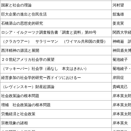
国家と社会の理論
河村望
巨大企業の進出と住民生活
舘逸雄
石橋湛山の思想史的研究
姜克実
ロシア・イルクーツク調査報告書「調査と資料」第89号
関西大学
（クラカウアー） サラリーマン （ワイマル共和国の黄昏）
神崎巌 
西洋精神の源流と展開
神田盾夫
２０世紀アメリカ社会学の展望
菊池綾子
（マッキーバー）社会学（函なし 本文はきれい）
菊地綾子
経営参加の社会学的研究ー西ドイツにおけるー
岸田症
（レヴィンスキー）財産起源論
貴嶋克己
社会政策論の根本問題
岸本英太
増補 社会政策論の根本問題
岸本英太
労働経済と社会政策
岸本英太
宗教現象の諸相
岸本英夫