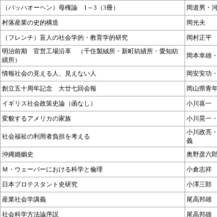
（バッハオーヘン）母権論 1～3（3冊）
岡道男・
村落産業の史的構造
岡光夫
（フレンチ）盲人の社会学的・教育学的研究
岡村正平
明治前期 官営工場沿革 （千住製絨所・新町紡績所・愛知紡
岡本幸雄
績所）
情報社会の見える人、見えない人
岡安安功
創立五十周年記念 大廿七回会報
岡山県青
イギリス社会政策史論（函なし）
小川喜一
変貌するアメリカの家族
小川晃一
小川政亮
社会福祉の利用者負担を考える
義
沖縄婚姻史
奥野彦六
Ｍ・ウェーバーにおける科学と倫理
小倉志祥
日本プロテスタント史研究
小澤三郎
産業社会学講義
尾高邦雄
社会科学方法論序説
尾高邦雄