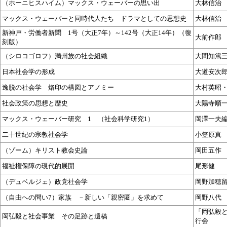
（ホーニヒスハイム）マックス・ウェーバーの思い出
大林信治
マックス・ウェーバーと同時代人たち ドラマとしての思想史
大林信
新神戸・労働者新聞 1号（大正7年）～142号（大正14年）（復
大前作郎
刻版）
（シロコゴロフ）満州族の社会組織
大間知篤
日本社会学の形成
大道安次
逸脱の社会学 烙印の構図とアノミー
大村英昭
社会政策の思想と歴史
大陽寺順
マックス・ウェーバー研究 1 （社会科学研究1）
岡澤一夫
二十世紀の宗教社会学
小笠原真
（ゾーム）キリスト教会史論
岡田五作
福祉権保障の現代的展開
尾形健
（デュベルジェ）政党社会学
岡野加穂
（自由への問い7）家族 －新しい「親密圏」を求めて
岡野八代
「岡弘毅
岡弘毅と社会事業 その足跡と遺稿
行会