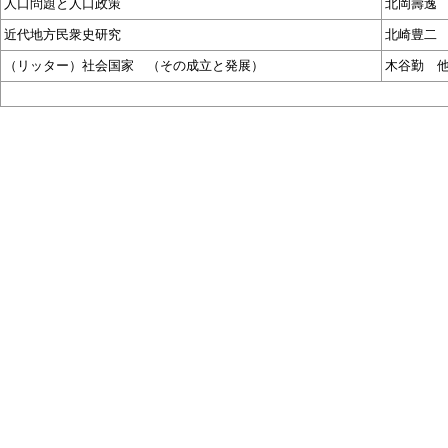
人口問題と人口政策
北岡壽逸
近代地方民衆史研究
北崎豊二
（リッター）社会国家 （その成立と発展）
木谷勤 